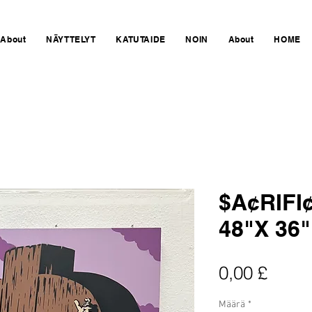
About
NÄYTTELYT
KATUTAIDE
NOIN
About
HOME
$A¢RIFI
48"X 36"
Hinta
0,00 £
Määrä
*