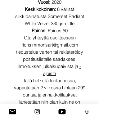
Vuosi:
2020
Keskikokoinen:
8 väristä
silkkipainatusta Somerset Radiant
White Velvet 330gsm: lle
Painos:
Painos 50
Ota yhteyttä
osoitteeseen
richsimmonsart@gmail.com
tiedustelua varten tai rekisteröidy
postituslistalle saadaksesi
ilmoituksen julkaisupäivistä ja
-
ajoista
Tällä hetkellä tuotannossa,
vapautetaan 2 viikossa hintaan 299
puntaa ja ennakkotilaukset
lähetetään niin pian kuin ne on
allekirjoitettu ja viimeistelty
LÄHETYKSEN
TIEDOT