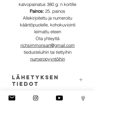
kalvopainatus 380 g: n kortille
Painos:
25. painos
Allekirjoitettu ja numeroitu
kääntöpuolelle, kohokuviointi
leimattu eteen
Ota yhteyttä
richsimmonsart@gmail.com
tiedusteluihin tai tiettyihin
numeropyyntöihin
LÄHETYKSEN
TIEDOT
Kappaleita voidaan lähettää
ART INFO
maailmanlaajuisesti.
Skullerflies represent transition. A
PAYMENT PLANS
metamorphosis from negative to
positive, pain to freedom.
I have several payment plans built into
The best works of art stem from an